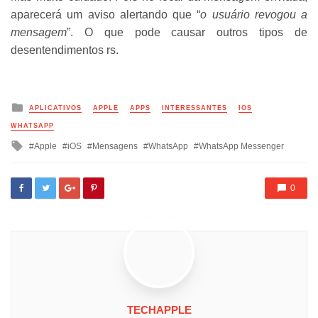
aparecerá um aviso alertando que “
o usuário revogou a
mensagem
”. O que pode causar outros tipos de
desentendimentos rs.
Posted
APLICATIVOS
APPLE
APPS
INTERESSANTES
IOS
in
WHATSAPP
Tagged
Apple
iOS
Mensagens
WhatsApp
WhatsApp Messenger
with
0
TECHAPPLE