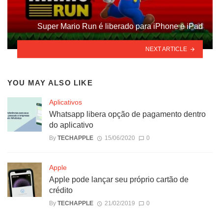
Super Mario Run é liberado para iPhone e iPad
NEXT ARTICLE
YOU MAY ALSO LIKE
Aplicativos
Whatsapp libera opção de pagamento dentro
do aplicativo
By
TECHAPPLE
15/06/2020
0
Apple
Apple pode lançar seu próprio cartão de
crédito
By
TECHAPPLE
21/02/2019
0