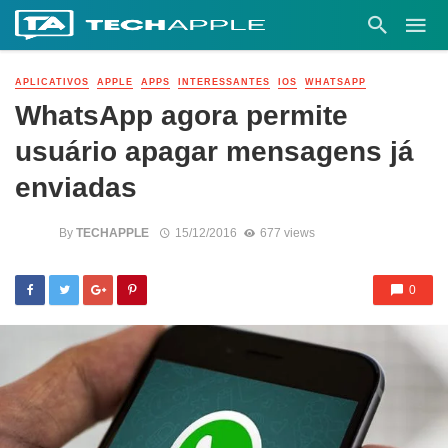
APLICATIVOS
APPLE
APPS
INTERESSANTES
IOS
WHATSAPP
WhatsApp agora permite
usuário apagar mensagens já
enviadas
By
TECHAPPLE
15/12/2016
677 views
0