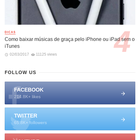
DICAS
Como baixar músicas de graça pelo iPhone ou iPad sem o
iTunes
02/03/2017
11125 views
FOLLOW US
FACEBOOK
214.8K+ likes
TWITTER
65.8K+ followers