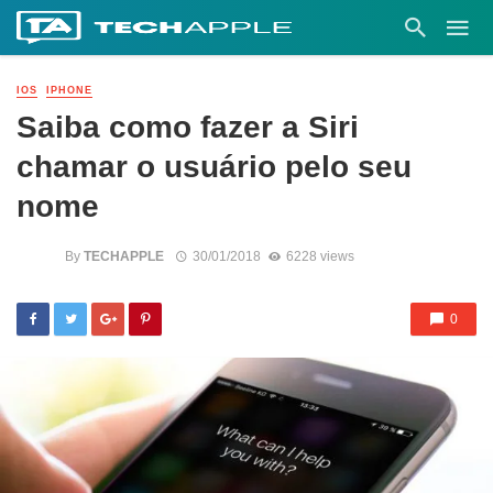
IOS
IPHONE
Saiba como fazer a Siri
chamar o usuário pelo seu
nome
By
TECHAPPLE
30/01/2018
6228 views
0