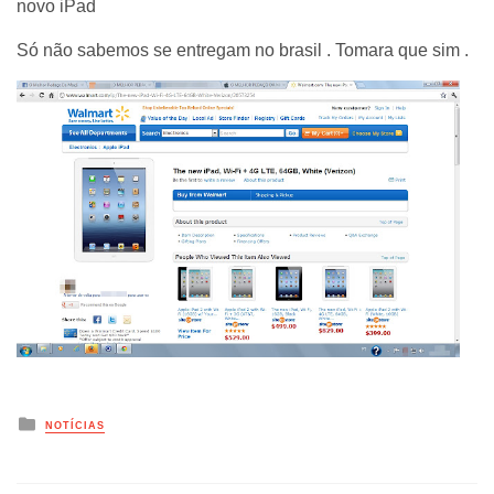
novo iPad
Só não sabemos se entregam no brasil . Tomara que sim .
Posted
NOTÍCIAS
in