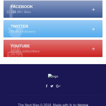
FACEBOOK
214.8K+ likes
TWITTER
65.8K+ followers
YOUTUBE
20.6K+ subscribers
The Next Mag © 2018. Made with ☕ by
bkninja