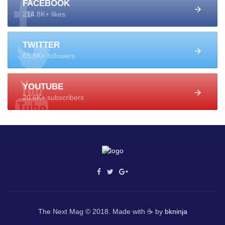
FACEBOOK
214.8K+ likes
TWITTER
65.8K+ followers
YOUTUBE
20.6K+ subscribers
The Next Mag © 2018. Made with ☕ by
bkninja