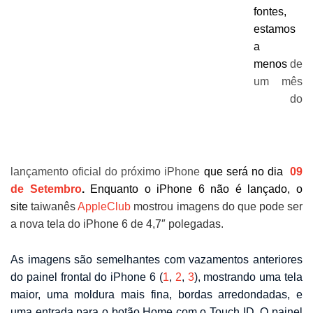
fontes,
estamos
a
menos
de
um mês
do
lançamento oficial do próximo iPhone
que será no dia
09
de Setembro
.
Enquanto o iPhone 6 não é lançado, o
site
taiwanês
AppleClub
mostrou imagens do que pode ser
a nova tela do iPhone 6 de 4,7″ polegadas.
As imagens são semelhantes com vazamentos anteriores
do painel frontal do iPhone 6 (
1
,
2
,
3
), mostrando uma tela
maior, uma moldura mais fina, bordas arredondadas, e
uma entrada para o botão Home com o Touch ID. O painel