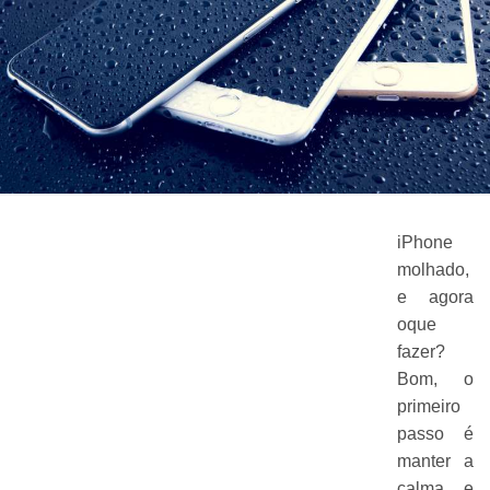
iPhone
molhado,
e agora
oque
fazer?
Bom, o
primeiro
passo é
manter a
calma e