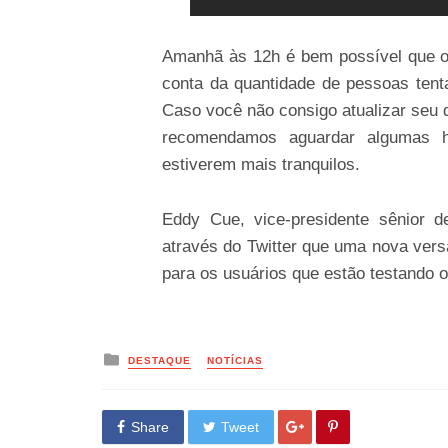
Amanhã às 12h é bem possível que os
conta da quantidade de pessoas tent
Caso você não consigo atualizar seu d
recomendamos aguardar algumas h
estiverem mais tranquilos.
Eddy Cue, vice-presidente sênior d
através do Twitter que uma nova vers
para os usuários que estão testando 
Posted
DESTAQUE
NOTÍCIAS
in
Share
Tweet