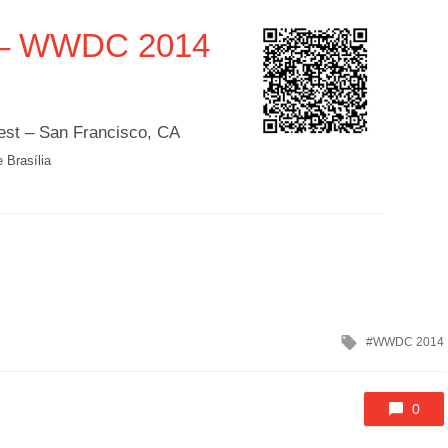
t – WWDC 2014
st – San Francisco, CA
 Brasília
Tagged
WWDC 2014
with
0