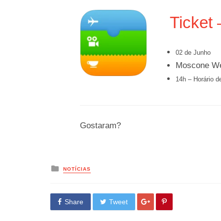
Ticke
02 de Junho
Moscone We
14h – Horário de
Gostaram?
Posted
NOTÍCIAS
in
Share
Tweet