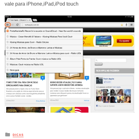
vale para iPhone,iPad,iPod touch
Posted
DICAS