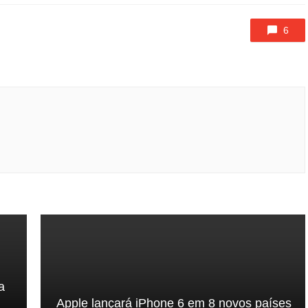
6
a
Apple lançará iPhone 6 em 8 novos países