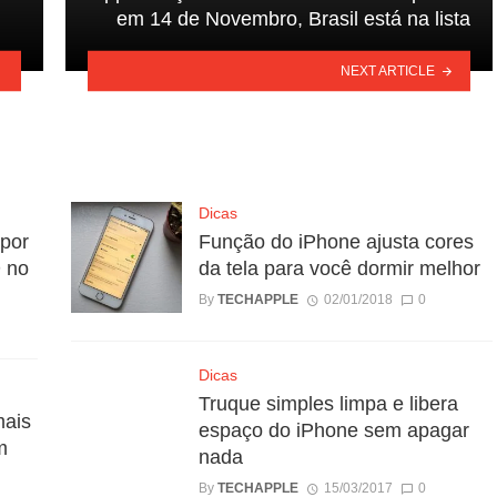
em 14 de Novembro, Brasil está na lista
NEXT ARTICLE
Dicas
por
Função do iPhone ajusta cores
 no
da tela para você dormir melhor
By
TECHAPPLE
02/01/2018
0
Dicas
Truque simples limpa e libera
mais
espaço do iPhone sem apagar
m
nada
By
TECHAPPLE
15/03/2017
0