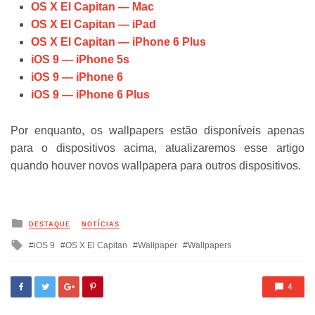
OS X El Capitan — Mac
OS X El Capitan — iPad
OS X El Capitan — iPhone 6 Plus
iOS 9 — iPhone 5s
iOS 9 — iPhone 6
iOS 9 — iPhone 6 Plus
Por enquanto, os wallpapers estão disponíveis apenas
para o dispositivos acima, atualizaremos esse artigo
quando houver novos wallpapera para outros dispositivos.
Posted
DESTAQUE
NOTÍCIAS
in
Tagged
iOS 9
OS X El Capitan
Wallpaper
Wallpapers
with
4