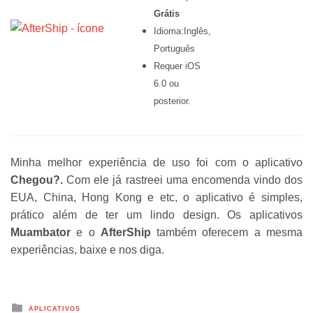
Grátis
Idioma:Inglês,
Português
Requer iOS
6.0 ou
posterior.
Minha melhor experiência de uso foi com o aplicativo
Chegou?.
Com ele já rastreei uma encomenda vindo dos
EUA, China, Hong Kong e etc, o aplicativo é simples,
prático além de ter um lindo design. Os aplicativos
Muambator
e o
AfterShip
também oferecem a mesma
experiências, baixe e nos diga.
Posted
APLICATIVOS