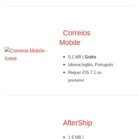
Correios
Mobile
0.1 MB |
Grátis
Idioma:Inglês, Português
Requer iOS 7.1 ou
posterior.
AfterShip
1.6 MB |