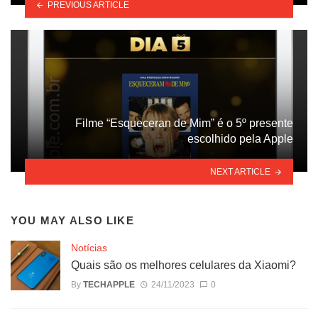
PREVIOUS ARTICLE
Filme “Esqueceran de Mim” é o 5º presente
escolhido pela Apple
NEXT ARTICLE
YOU MAY ALSO LIKE
Notícias
Quais são os melhores celulares da Xiaomi?
By
TECHAPPLE
24/11/2023
0