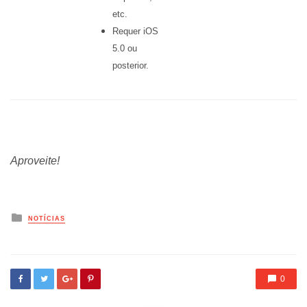
etc.
Requer iOS
5.0 ou
posterior.
Aproveite!
Posted
NOTÍCIAS
in
0