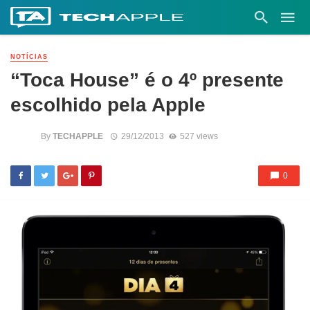
NOTÍCIAS
“Toca House” é o 4º presente
escolhido pela Apple
By
TECHAPPLE
29/12/2013
527 views
0