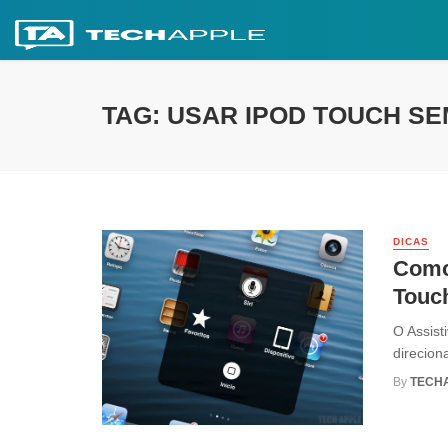
TAG: USAR IPOD TOUCH S
DICAS
Como 
Touc
O Assist
direcion
By
TECH