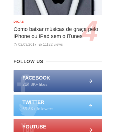
DICAS
Como baixar músicas de graça pelo
iPhone ou iPad sem o iTunes
02/03/2017
11122 views
FOLLOW US
FACEBOOK
214.8K+ likes
TWITTER
65.8K+ followers
YOUTUBE