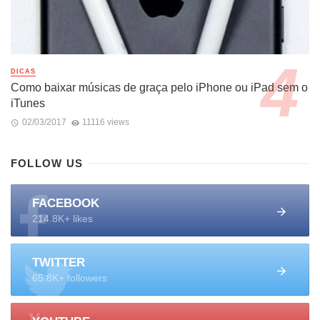
DICAS
Como baixar músicas de graça pelo iPhone ou iPad sem o
iTunes
02/03/2017
11116 views
FOLLOW US
FACEBOOK
214.8K+ likes
TWITTER
65.8K+ followers