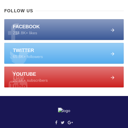
FOLLOW US
FACEBOOK
214.8K+ likes
TWITTER
65.8K+ followers
YOUTUBE
20.6K+ subscribers