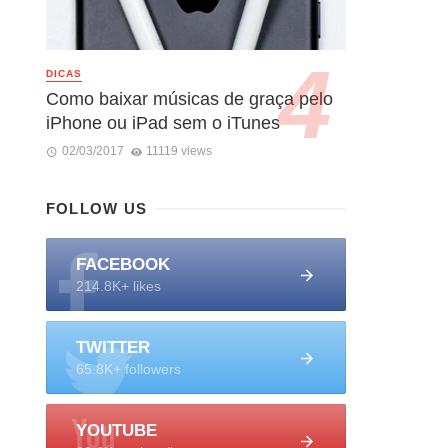
DICAS
Como baixar músicas de graça pelo
iPhone ou iPad sem o iTunes
02/03/2017
11119 views
FOLLOW US
FACEBOOK
214.8K+ likes
TWITTER
65.8K+ followers
YOUTUBE