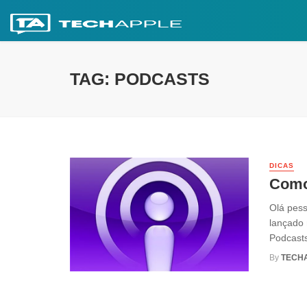
TAG: PODCASTS
DICAS
Como 
Olá pess
lançado
Podcasts
By
TECH