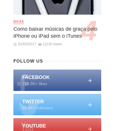
DICAS
Como baixar músicas de graça pelo
iPhone ou iPad sem o iTunes
02/03/2017
11120 views
FOLLOW US
FACEBOOK
214.8K+ likes
TWITTER
65.8K+ followers
YOUTUBE