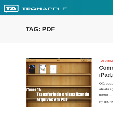
TAG: PDF
TUTORIA
Como 
iPad,
Olá pess
atualiza
como ...
By
TECH