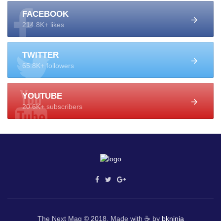
FACEBOOK
214.8K+ likes
TWITTER
65.8K+ followers
YOUTUBE
20.6K+ subscribers
The Next Mag © 2018. Made with ☕ by
bkninja