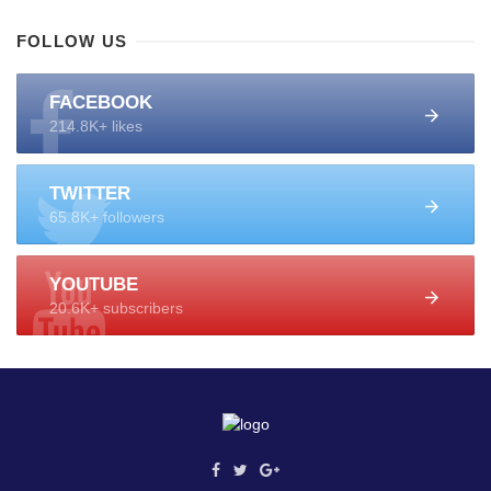
FOLLOW US
FACEBOOK
214.8K+ likes
TWITTER
65.8K+ followers
YOUTUBE
20.6K+ subscribers