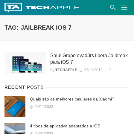
TAG: JAILBREAK IOS 7
Saiu! Grupo evad3rs libera Jailbreak
para iOS 7
By
TECHAPPLE
22/12/2013
0
RECENT
POSTS
Quais são os melhores celulares da Xiaomi?
24/11/2023
4 tipos de aplicativo adaptados a iOS
24/01/2022