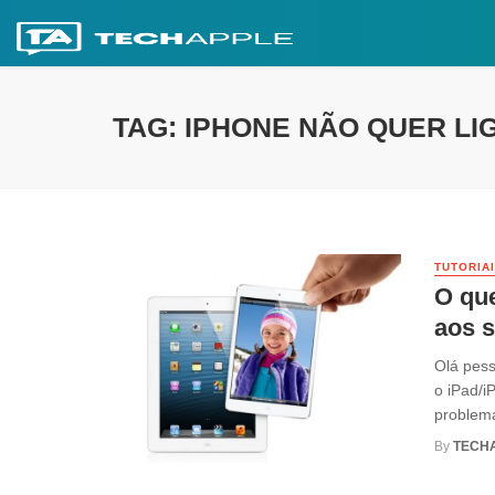
TAG: IPHONE NÃO QUER LI
TUTORIA
O que
aos 
Olá pess
o iPad/
problema 
By
TECH