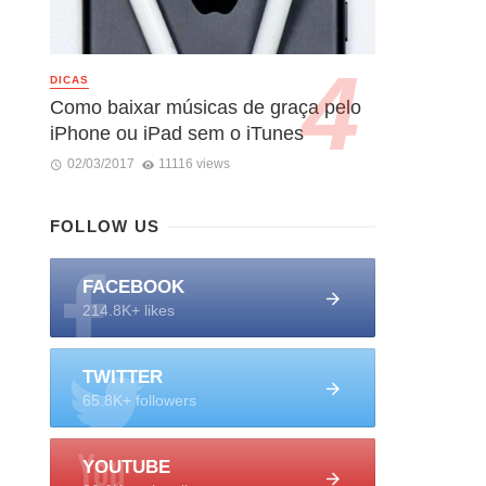
DICAS
Como baixar músicas de graça pelo
iPhone ou iPad sem o iTunes
02/03/2017
11116 views
FOLLOW US
FACEBOOK
214.8K+ likes
TWITTER
65.8K+ followers
YOUTUBE