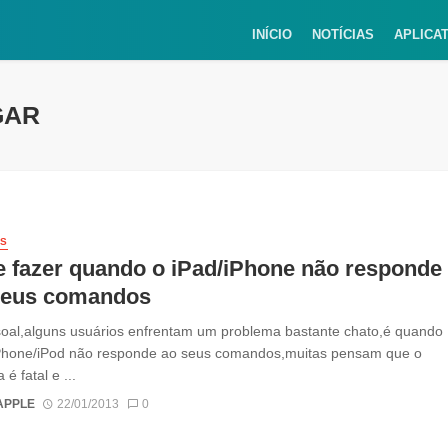
INÍCIO
NOTÍCIAS
APLICA
GAR
IS
 fazer quando o iPad/iPhone não responde
seus comandos
oal,alguns usuários enfrentam um problema bastante chato,é quando
iPhone/iPod não responde ao seus comandos,muitas pensam que o
é fatal e ...
APPLE
22/01/2013
0