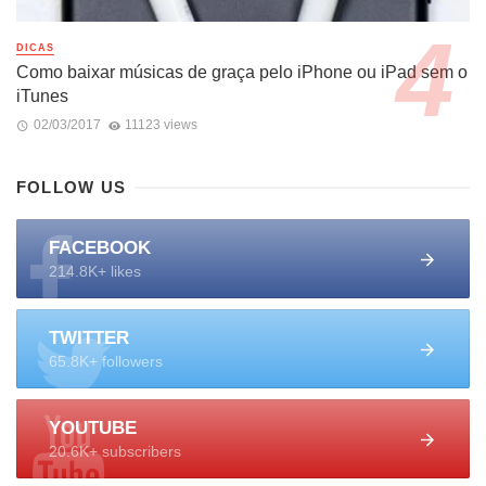
DICAS
Como baixar músicas de graça pelo iPhone ou iPad sem o
iTunes
02/03/2017
11123 views
FOLLOW US
FACEBOOK
214.8K+ likes
TWITTER
65.8K+ followers
YOUTUBE
20.6K+ subscribers