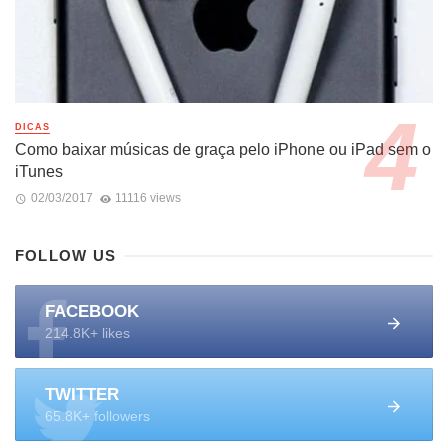
DICAS
Como baixar músicas de graça pelo iPhone ou iPad sem o
iTunes
02/03/2017
11116 views
FOLLOW US
FACEBOOK
214.8K+ likes
TWITTER
65.8K+ followers