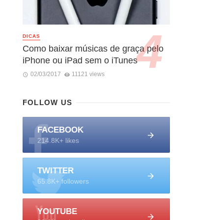
DICAS
Como baixar músicas de graça pelo
iPhone ou iPad sem o iTunes
02/03/2017
11121 views
FOLLOW US
FACEBOOK
214.8K+ likes
TWITTER
65.8K+ followers
YOUTUBE