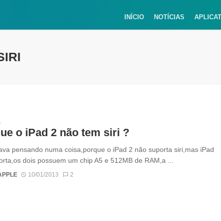
INÍCIO
NOTÍCIAS
APLICA
SIRI
S
ue o iPad 2 não tem siri ?
ava pensando numa coisa,porque o iPad 2 não suporta siri,mas iPad
orta,os dois possuem um chip A5 e 512MB de RAM,a ...
APPLE
10/01/2013
2