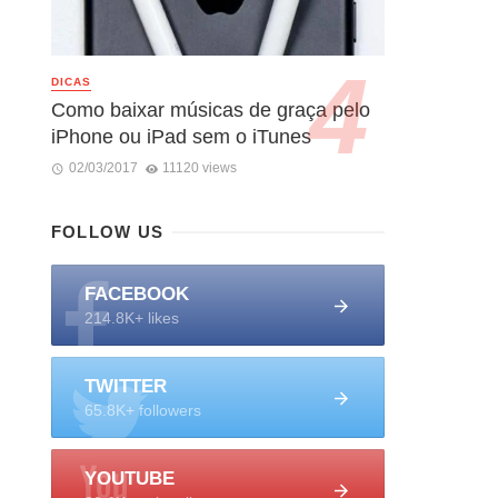
DICAS
Como baixar músicas de graça pelo
iPhone ou iPad sem o iTunes
02/03/2017
11120 views
FOLLOW US
FACEBOOK
214.8K+ likes
TWITTER
65.8K+ followers
YOUTUBE