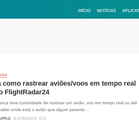
INÍCIO
NOTÍCIAS
APLICA
IVOS
 como rastrear aviões/voos em tempo real
o FlightRadar24
ca teve curiosidade de rastrear um avião, voo em tempo real ou até
ber onde está o avião que algum parente ...
APPLE
27/01/2014
0