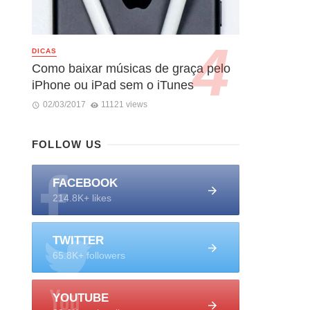
DICAS
Como baixar músicas de graça pelo
iPhone ou iPad sem o iTunes
02/03/2017
11121 views
FOLLOW US
FACEBOOK
214.8K+ likes
TWITTER
65.8K+ followers
YOUTUBE