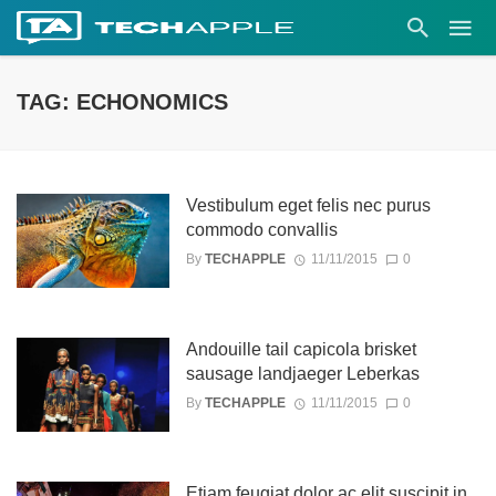
TAG: ECHONOMICS
Vestibulum eget felis nec purus
commodo convallis
By
TECHAPPLE
11/11/2015
0
Andouille tail capicola brisket
sausage landjaeger Leberkas
By
TECHAPPLE
11/11/2015
0
Etiam feugiat dolor ac elit suscipit in