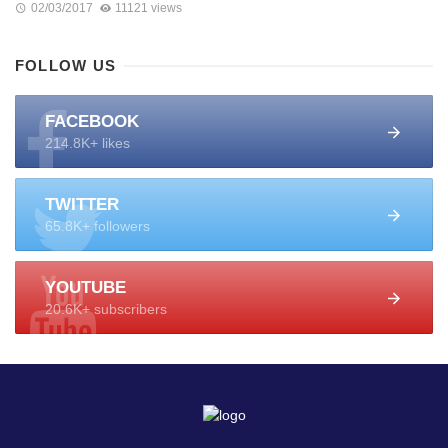
02/03/2017
11121 views
FOLLOW US
FACEBOOK
214.8K+ likes
TWITTER
65.8K+ followers
YOUTUBE
20.6K+ subscribers