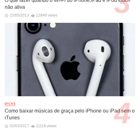
O que fazer quando o Wi-Fi do iPhone,iPad e iPod touch
não ativa
22/05/2013
12849 views
DICAS
Como baixar músicas de graça pelo iPhone ou iPad sem o
iTunes
02/03/2017
11116 views