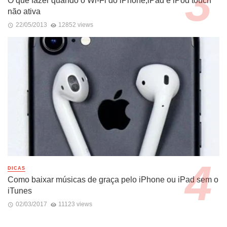
O que fazer quando o Wi-Fi do iPhone,iPad e iPod touch
não ativa
22/05/2013
12852 views
DICAS
Como baixar músicas de graça pelo iPhone ou iPad sem o
iTunes
02/03/2017
11123 views