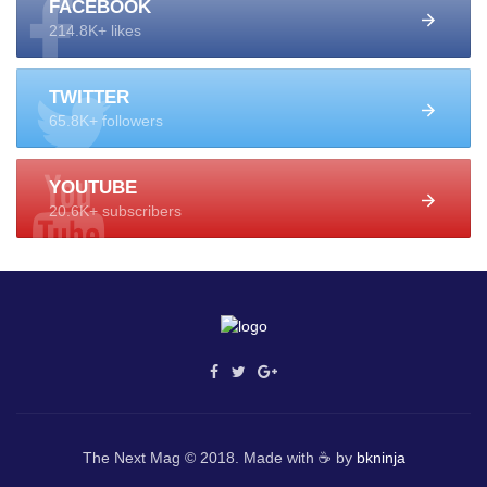
FACEBOOK
214.8K+ likes
TWITTER
65.8K+ followers
YOUTUBE
20.6K+ subscribers
The Next Mag © 2018. Made with ☕ by
bkninja