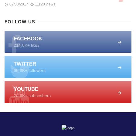
02/03/2017
11120 views
FOLLOW US
FACEBOOK
214.8K+ likes
TWITTER
65.8K+ followers
YOUTUBE
20.6K+ subscribers