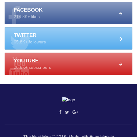
FACEBOOK
214.8K+ likes
TWITTER
65.8K+ followers
YOUTUBE
20.6K+ subscribers
The Next Mag © 2018. Made with ☕ by
bkninja