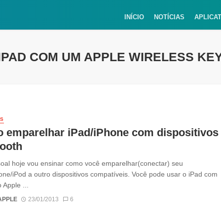
INÍCIO
NOTÍCIAS
APLICA
IPAD COM UM APPLE WIRELESS K
IS
 emparelhar iPad/iPhone com dispositivos
tooth
oal hoje vou ensinar como você emparelhar(conectar) seu
one/iPod a outro dispositivos compatíveis. Você pode usar o iPad com
 Apple ...
APPLE
23/01/2013
6