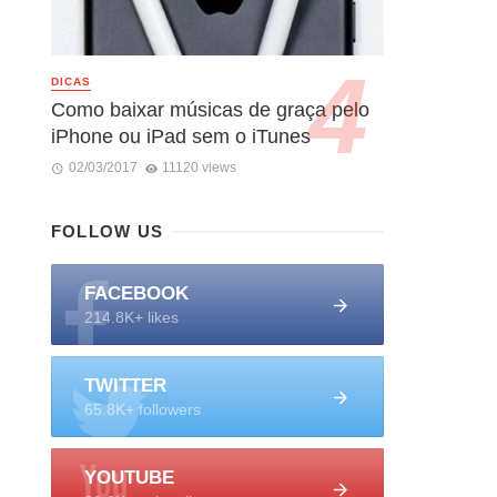
DICAS
Como baixar músicas de graça pelo
iPhone ou iPad sem o iTunes
02/03/2017
11120 views
FOLLOW US
FACEBOOK
214.8K+ likes
TWITTER
65.8K+ followers
YOUTUBE