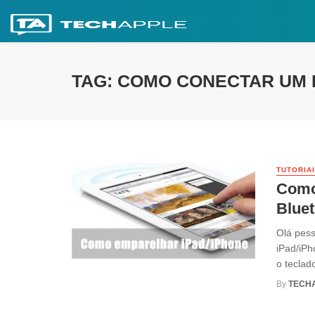
TAG: COMO CONECTAR UM 
TUTORIA
Como
Blue
Olá pess
iPad/iPh
o teclado
By
TECH