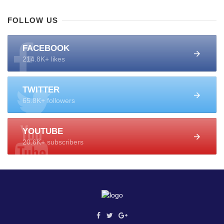
FOLLOW US
FACEBOOK
214.8K+ likes
TWITTER
65.8K+ followers
YOUTUBE
20.6K+ subscribers