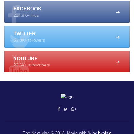
FACEBOOK
214.8K+ likes
TWITTER
65.8K+ followers
YOUTUBE
20.6K+ subscribers
The Next Mag © 2018. Made with ☕ by
bkninja