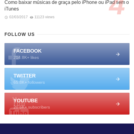
Como baixar músicas de graça pelo iPhone ou iPad sem o
iTunes
02/03/2017
11123 views
FOLLOW US
FACEBOOK
214.8K+ likes
TWITTER
65.8K+ followers
YOUTUBE
20.6K+ subscribers