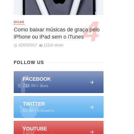
DICAS
Como baixar músicas de graça pelo
iPhone ou iPad sem o iTunes
02/03/2017
11116 views
FOLLOW US
FACEBOOK
214.8K+ likes
TWITTER
65.8K+ followers
YOUTUBE