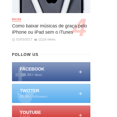
DICAS
Como baixar músicas de graça pelo
iPhone ou iPad sem o iTunes
02/03/2017
11116 views
FOLLOW US
FACEBOOK
214.8K+ likes
TWITTER
65.8K+ followers
YOUTUBE