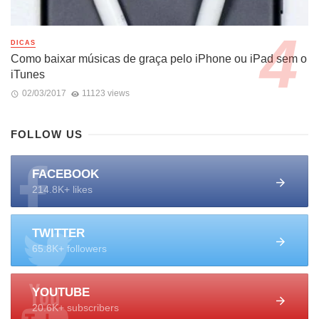
DICAS
Como baixar músicas de graça pelo iPhone ou iPad sem o
iTunes
02/03/2017
11123 views
FOLLOW US
FACEBOOK
214.8K+ likes
TWITTER
65.8K+ followers
YOUTUBE
20.6K+ subscribers