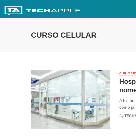
CURSO CELULAR
CURIOSI
Hosp
nome
A histór
como já 
By
TECH