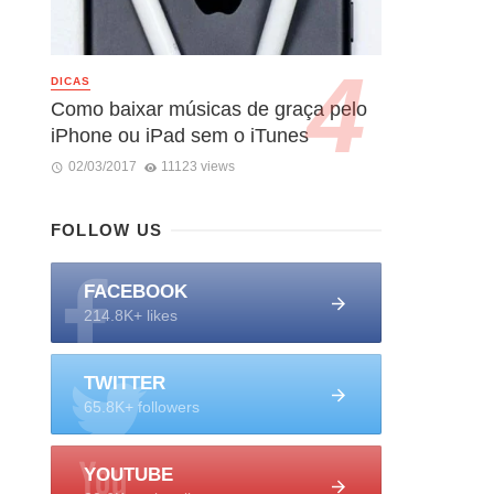
DICAS
Como baixar músicas de graça pelo
iPhone ou iPad sem o iTunes
02/03/2017
11123 views
FOLLOW US
FACEBOOK
214.8K+ likes
TWITTER
65.8K+ followers
YOUTUBE