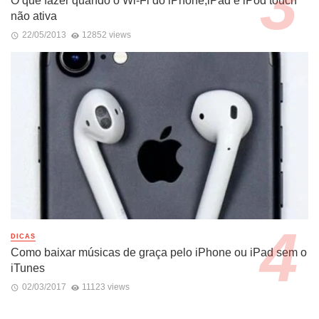
O que fazer quando o Wi-Fi do iPhone,iPad e iPod touch
não ativa
22/05/2013
12852 views
DICAS
Como baixar músicas de graça pelo iPhone ou iPad sem o
iTunes
02/03/2017
11123 views