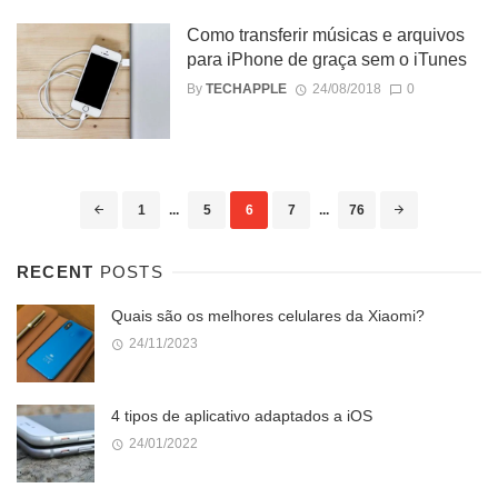
Como transferir músicas e arquivos
para iPhone de graça sem o iTunes
By
TECHAPPLE
24/08/2018
0
Posts
1
...
5
6
7
...
76
navigation
RECENT
POSTS
Quais são os melhores celulares da Xiaomi?
24/11/2023
4 tipos de aplicativo adaptados a iOS
24/01/2022